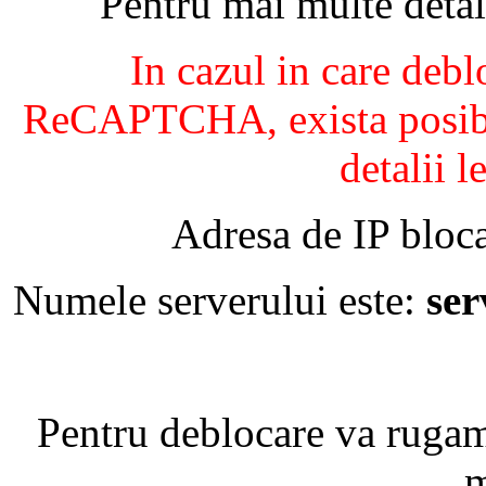
Pentru mai multe detal
In cazul in care debl
ReCAPTCHA, exista posibil
detalii l
Adresa de IP bloca
Numele serverului este:
se
Pentru deblocare va ruga
m